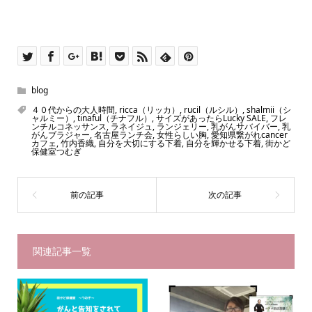
blog
４０代からの大人時間
,
ricca（リッカ）
,
rucil（ルシル）
,
shalmii（シ
ャルミー）
,
tinaful（チナフル）
,
サイズがあったらLucky SALE
,
フレ
ンチルコネッサンス
,
ラネイジュ
,
ランジェリー
,
乳がんサバイバー
,
乳
がんブラジャー
,
名古屋ランチ会
,
女性らしい胸
,
愛知県繋がれcancer
カフェ
,
竹内香織
,
自分を大切にする下着
,
自分を輝かせる下着
,
街かど
保健室つむぎ
関連記事一覧