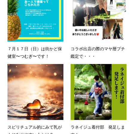
７月１７日（日）は街かど保
コラボ出店の際のマヤ暦プチ
健室〜つむぎ〜です！
鑑定で・・・
スピリチュアル的にみて乳が
ラネイジュ着付部 発足しま