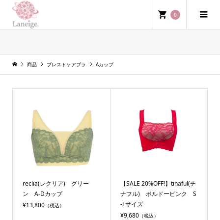
0
Aカップ
商品
ブレストケアブラ
Aカップ
reclia(レクリア) グリー
【SALE 20%OFF!】tinaful(チ
ン A-Dカップ
ナフル) ボルドーピンク S
-Lサイズ
¥13,800
（税込）
¥9,680
（税込）