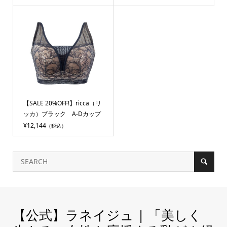
【SALE 20%OFF!】ricca（リ
ッカ）ブラック A-Dカップ
¥12,144
（税込）
【公式】ラネイジュ | 「美しく