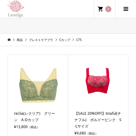
0
C75
商品
ブレストケアブラ
Cカップ
C75
reclia(レクリア) グリー
【SALE 20%OFF!】tinaful(チ
ン A-Dカップ
ナフル) ボルドーピンク S
-Lサイズ
¥13,800
（税込）
¥9,680
（税込）