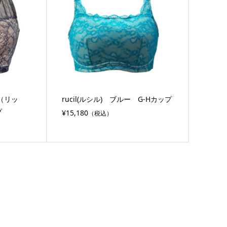
ca（リッ
rucil(ルシル) ブルー G-Hカップ
プ
¥15,180
（税込）