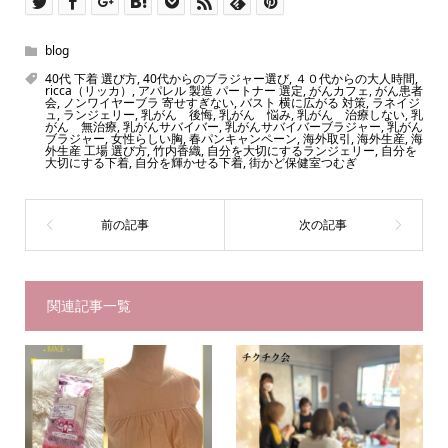
blog
40代 下着 選び方
,
40代からのブラジャー選び
,
４０代からの大人時間
,
ricca（リッカ）
,
アパレル 製造 パートナー 選定
,
がんカフェ
,
がん患者
会
,
ノンワイヤーブラ 寄せすぎない
,
バスト 横に広がる 対策
,
ラネイジ
ュ
,
ランジェリー
,
乳がん 後悔
,
乳がん 悩み
,
乳がん 治療しない
,
乳
がん 無治療
,
乳がんサバイバー
,
乳がんサバイバーブラジャー
,
乳がん
ブラジャー
,
女性らしい胸
,
春パンキャンペーン
,
海外取引
,
海外生産
,
海
外生産 工場 選び方
,
竹内香織
,
自分を大切にするランジェリー
,
自分を
大切にする下着
,
自分を輝かせる下着
,
街かど保健室つむぎ
関連記事一覧