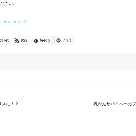
ださい。
.com/contact/
ocket
RSS
feedly
Pin it
プラスに！？
乳がんサバイバーのブ